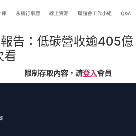
才庫
永續行事曆
線上資源
聯誼會工作小組
Q&A
D報告：低碳營收逾405
次看
限制存取內容，請
登入
會員
樑