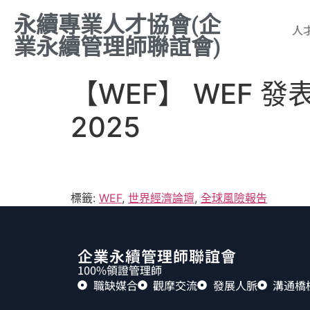
永續專業人才協會(企
人
業永續管理師聯誼會)
【WEF】 WEF 發表 
2025
標籤:
WEF
,
世界經濟論壇
,
全球風險報告
企業永續管理師聯誼會
100%領證管理師
職缺媒合
觀摩交流
發展人脈
溝通橋