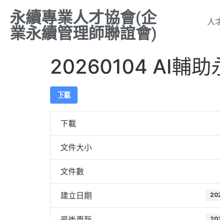
永續專業人才協會(企
人
業永續管理師聯誼會)
20260104 A
下載
下載
文件大小
文件數
建立日期
20
最後更新
20