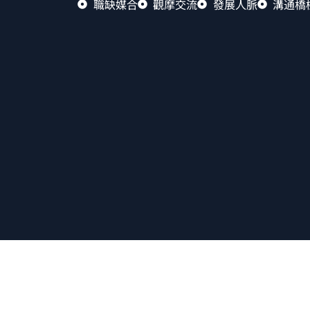
職缺媒合
觀摩交流
發展人脈
溝通橋