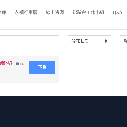
才庫
永續行事曆
線上資源
聯誼會工作小組
Q&A
勢報告》
1.61
下載