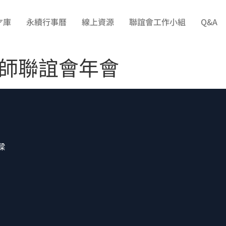
才庫
永續行事曆
線上資源
聯誼會工作小組
Q&A
師聯誼會年會
樑