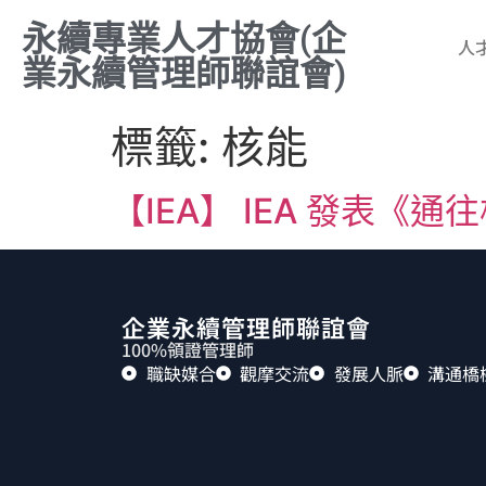
永續專業人才協會(企
人
業永續管理師聯誼會)
標籤:
核能
【IEA】 IEA 發表《
企業永續管理師聯誼會
100%領證管理師
職缺媒合
觀摩交流
發展人脈
溝通橋