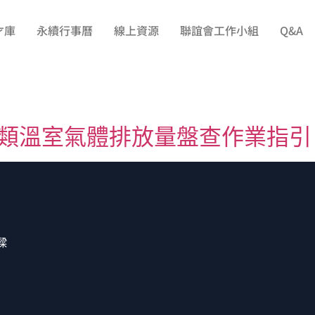
才庫
永續行事曆
線上資源
聯誼會工作小組
Q&A
4類溫室氣體排放量盤查作業指引
樑