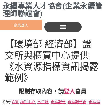
永續專業人才協會(企業永續管
理師聯誼會)
會員登入
【環境部 經濟部】證
交所與櫃買中心提供
《水資源指標資訊揭露
範例》
限制存取內容，請
登入
會員
標籤:
GRI
,
櫃買中心
,
水資源
,
永續報告
,
永續報告書
,
永續揭